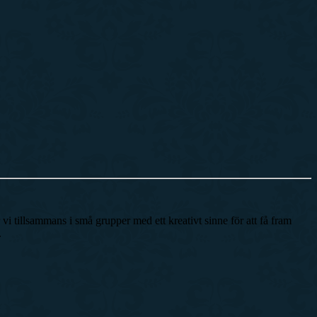
r vi tillsammans i små grupper med ett kreativt sinne för att få fram
.