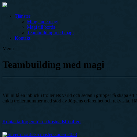
Tjänster
Minglande magi
Magi till bords
Teambuilding med magi
Kontakt
Menu
Teambuilding med magi
Vill ni få en inblick i trolleriets värld och sedan i grupper få skapa er
enkla trollerinummer med stöd av Jörgens erfarenhet och rekvisita. Här 
Kontakta Jörgen för en kostnadsfri offert