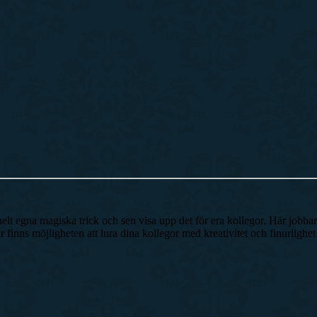
t helt egna magiska trick och sen visa upp det för era kollegor. Här jobba
finns möjligheten att lura dina kollegor med kreativitet och finurlighet